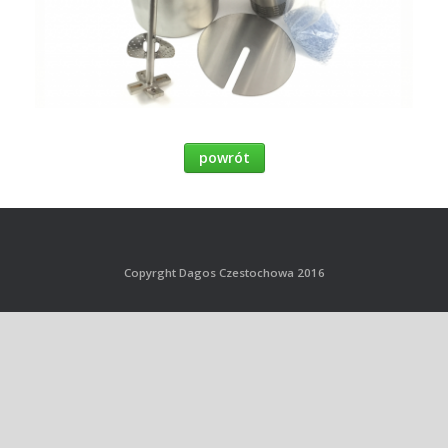
powrót
Copyrght Dagos Czestochowa 2016